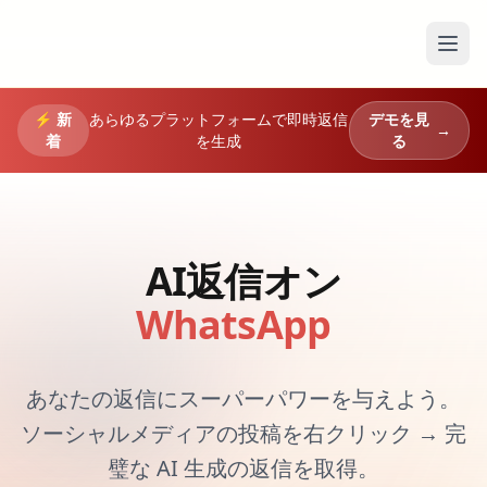
メニ
⚡
新
あらゆるプラットフォームで即時返信
デモを見
→
着
を生成
る
AI返信オン
Instagram
あなたの返信にスーパーパワーを与えよう。
ソーシャルメディアの投稿を右クリック → 完
璧な AI 生成の返信を取得。