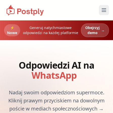
Otw
⚡
Generuj natychmiastowe
Obejrzyj
→
Nowe
odpowiedzi na każdej platformie
demo
Odpowiedzi AI na
Inst
Nadaj swoim odpowiedziom supermoce.
Kliknij prawym przyciskiem na dowolnym
poście w mediach społecznościowych →